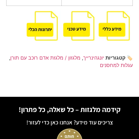
🏷️ קטגוריות
יונגהינרייך
,
מלגזון / מלגזת אדם רוכב עם תורן
,
עגלות למחסנים
קידמה מלגזות – כל שאלה, כל פתרון!
צריכים עוד מידע? אנחנו כאן כדי לעזור!