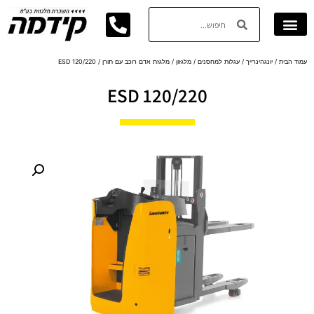
עמוד הבית
/
יונגהינרייך
/
עגלות למחסנים
/
מלגזון / מלגזת אדם רוכב עם תורן
/ ESD 120/220
ESD 120/220