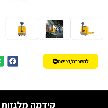
להשכרה/רכישה
קידמה מלגזות –