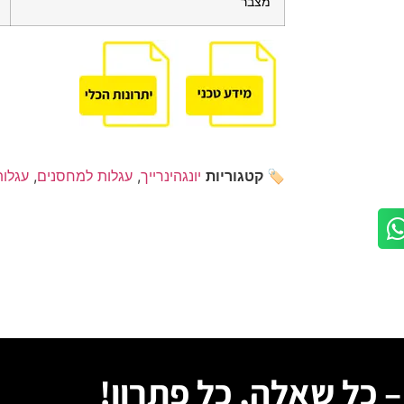
מצבר
🏷️ קטגוריות
יונגהינרייך
,
עגלות למחסנים
,
עגלו
 כל שאלה, כל פתרון!