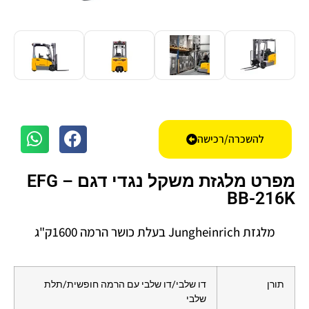
להשכרה/רכישה
מפרט מלגזת משקל נגדי דגם – EFG
BB-216K
מלגזת Jungheinrich בעלת כושר הרמה 1600ק"ג
תורן
דו שלבי/דו שלבי עם הרמה חופשית/תלת
שלבי