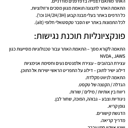
האתר מותאם לצפייה בדפדפנים מודרניים.
התאמת האתר לתצוגה תואמת מגוון מסכים ורזולוציות.
כל הדפים באתר בעלי מבנה קבוע (1H/2H/3H וכו').
לכל התמונות באתר יש הסבר טקסטואלי חלופי (alt).
פונקציונליות תוכנת נגישות:
התאמה לקורא מסך – התאמת האתר עבור טכנולוגיות מסייעות כגון
NVDA , JAWS
עצירת הבהובים – עצירת אלמנטים נעים וחסימת אנימציות
דילוג ישיר לתוכן – דילוג על התפריט הראשי ישירות אל התוכן.
התאמה לניווט מקלדת.
הגדלה / הקטנה של טקסט.
ריווח בין אותיות / מילים / שורות.
ניגודיות וצבע – גבוהה, הפוכה, שחור לבן.
גופן קריא.
הדגשת קישורים.
מדריך קריאה.
שינוי אייקון סמן עכבר.