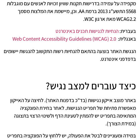
מקפידה על עמידה בדרישות תקנות שוויון זכויות לאנשים עם מוגבלות
5568 התשע"ג 2013 ברמת AA. וכן, מיישמת את המלצות מסמך
WCAG2.2 מאת ארגון W3C.
בעברית:
הנחיות
לנגישות
תכנים
באינטרנט
באנגלית:
Web Content Accessibility Guidelines (WCAG) 2.0
הנגשת האתר בוצעה בהתאם להנחיות רשות התקשוב להנגשת יישומים
בדפדפני אינטרנט.
כיצד עוברים למצב נגיש?
באתר מוצב אייקון נגישות (בד"כ בדפנות האתר). לחיצה על האייקון
מאפשרת פתיחת של תפריט הנגישות. לאחר בחירת הפונקציה
המתאימה בתפריט יש להמתין לטעינת הדף ולשינוי הרצוי בתצוגה
(במידת הצורך).
במידה ומעוניינים לבטל את הפעולה, יש ללחוץ על הפונקציה בתפריט